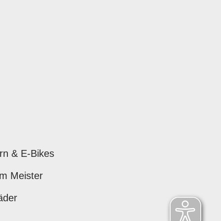
rn & E-Bikes
om Meister
äder